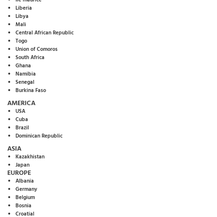
Ile maurice
Liberia
Libya
Mali
Central African Republic
Togo
Union of Comoros
South Africa
Ghana
Namibia
Senegal
Burkina Faso
AMERICA
USA
Cuba
Brazil
Dominican Republic
ASIA
Kazakhistan
Japan
EUROPE
Albania
Germany
Belgium
Bosnia
Croatial